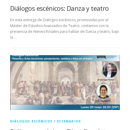
Diálogos escénicos: Danza y teatro
En esta entrega de Diálogos escénicos, promovidas por el
Máster de Estudios Avanzados de Teatro, contamos con la
presencia de Nieves Rosales para hablar de Danza y teatro, bajo
la …
DIÁLOGOS ESCÉNICOS
/
ESCENARIOS