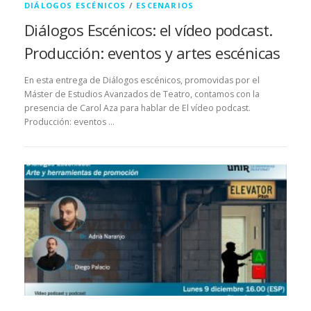
DIÁLOGOS ESCÉNICOS
/
ESCENARIOS
Diálogos Escénicos: el vídeo podcast.
Producción: eventos y artes escénicas
En esta entrega de Diálogos escénicos, promovidas por el
Máster de Estudios Avanzados de Teatro, contamos con la
presencia de Carol Aza para hablar de El vídeo podcast.
Producción: eventos …