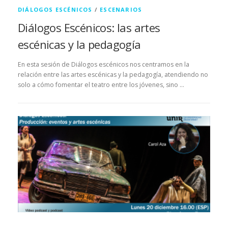
DIÁLOGOS ESCÉNICOS
/
ESCENARIOS
Diálogos Escénicos: las artes
escénicas y la pedagogía
En esta sesión de Diálogos escénicos nos centramos en la
relación entre las artes escénicas y la pedagogía, atendiendo no
solo a cómo fomentar el teatro entre los jóvenes, sino …