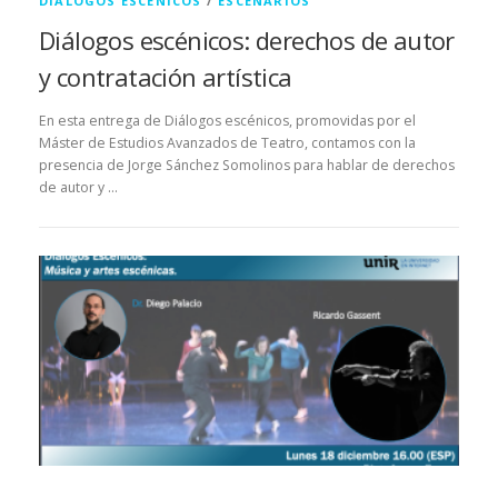
DIÁLOGOS ESCÉNICOS
/
ESCENARIOS
Diálogos escénicos: derechos de autor
y contratación artística
En esta entrega de Diálogos escénicos, promovidas por el
Máster de Estudios Avanzados de Teatro, contamos con la
presencia de Jorge Sánchez Somolinos para hablar de derechos
de autor y …