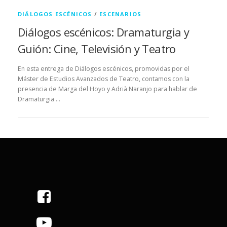
DIÁLOGOS ESCÉNICOS
/
ESCENARIOS
Diálogos escénicos: Dramaturgia y
Guión: Cine, Televisión y Teatro
En esta entrega de Diálogos escénicos, promovidas por el
Máster de Estudios Avanzados de Teatro, contamos con la
presencia de Marga del Hoyo y Adrià Naranjo para hablar de
Dramaturgia …