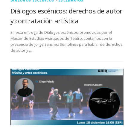
DIÁLOGOS ESCÉNICOS
/
ESCENARIOS
Diálogos escénicos: derechos de autor
y contratación artística
En esta entrega de Diálogos escénicos, promovidas por el
Máster de Estudios Avanzados de Teatro, contamos con la
presencia de Jorge Sánchez Somolinos para hablar de derechos
de autor y …