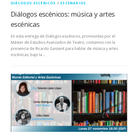
DIÁLOGOS ESCÉNICOS
/
ESCENARIOS
Diálogos escénicos: música y artes
escénicas
En esta entrega de Diálogos escénicos, promovidas por el
Máster de Estudios Avanzados de Teatro, contamos con la
presencia de Ricardo Gassent para hablar de música y artes
escénicas, bajo la …