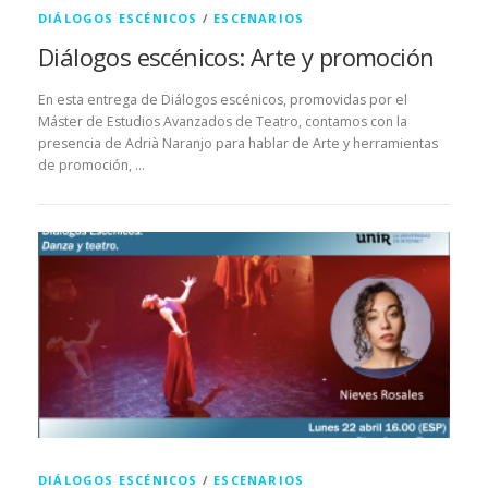
DIÁLOGOS ESCÉNICOS
/
ESCENARIOS
Diálogos escénicos: Arte y promoción
En esta entrega de Diálogos escénicos, promovidas por el
Máster de Estudios Avanzados de Teatro, contamos con la
presencia de Adrià Naranjo para hablar de Arte y herramientas
de promoción, …
DIÁLOGOS ESCÉNICOS
/
ESCENARIOS