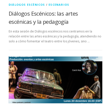
DIÁLOGOS ESCÉNICOS
/
ESCENARIOS
Diálogos Escénicos: las artes
escénicas y la pedagogía
En esta sesión de Diálogos escénicos nos centramos en la
relación entre las artes escénicas y la pedagogía, atendiendo no
solo a cómo fomentar el teatro entre los jóvenes, sino …