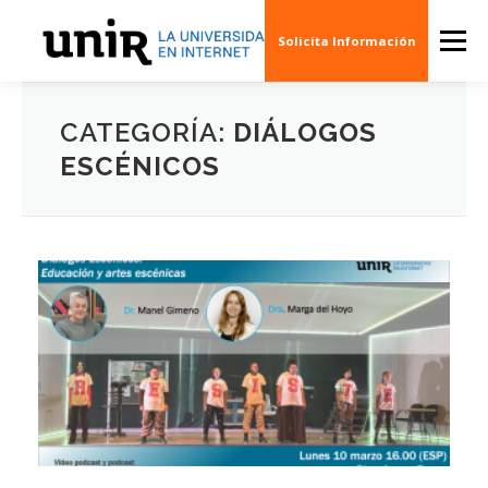
Skip
to
Menu
Solicita Información
content
QUIÉNES SOMOS
CINE
ARTE
MÚSI
CATEGORÍA:
DIÁLOGOS
ESCÉNICOS
ESCENARIOS
SOCIEDAD
PUBLICACION
EVENTOS
CREAS 3D