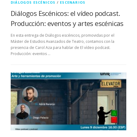
DIÁLOGOS ESCÉNICOS
/
ESCENARIOS
Diálogos Escénicos: el vídeo podcast.
Producción: eventos y artes escénicas
En esta entrega de Diálogos escénicos, promovidas por el
Máster de Estudios Avanzados de Teatro, contamos con la
presencia de Carol Aza para hablar de El vídeo podcast.
Producción: eventos …