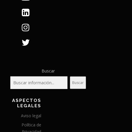
Buscar
Buscar
ASPECTOS
LEGALES
Aviso legal
Política de
Privacidad