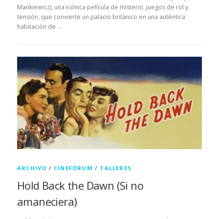
Mankiewicz), una icónica película de misterio, juegos de rol y
tensión, que convierte un palacio británico en una auténtica
habitación de …
ARCHIVO
/
CINEFÓRUM
/
TALLERES
Hold Back the Dawn (Si no
amaneciera)