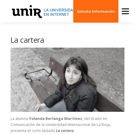
Skip
to
Menu
Solicita Información
content
QUIÉNES SOMOS
CINE
ARTE
MÚSI
La cartera
ESCENARIOS
SOCIEDAD
PUBLICACION
EVENTOS
CREAS 3D
La alumna
Yolanda Berlanga Martínez
, del Grado en
Comunicación de la Universidad Internacional de La Rioja,
presenta el corto titulado
La cartera
.