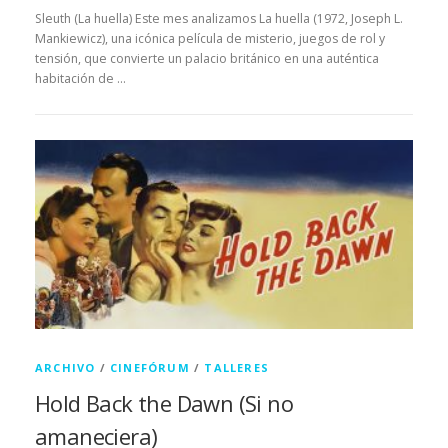
Sleuth (La huella) Este mes analizamos La huella (1972, Joseph L.
Mankiewicz), una icónica película de misterio, juegos de rol y
tensión, que convierte un palacio británico en una auténtica
habitación de …
ARCHIVO
/
CINEFÓRUM
/
TALLERES
Hold Back the Dawn (Si no
amaneciera)