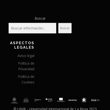
s
Buscar
Buscar
ASPECTOS
LEGALES
Aviso legal
Política de
Privacidad
Política de
Cookies
© UNIR - Universidad Internacional de La Rioja 2023