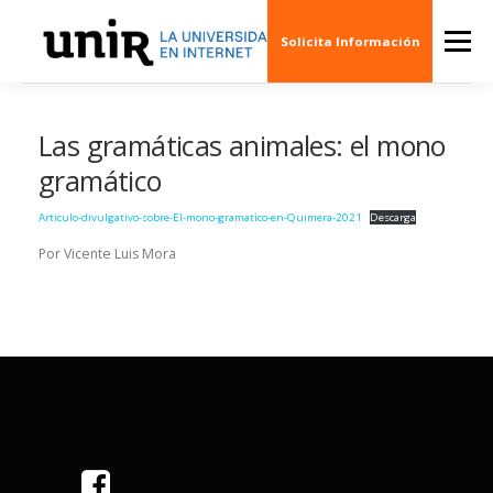
Skip
to
Menu
Solicita Información
content
QUIÉNES SOMOS
CINE
ARTE
MÚSI
Las gramáticas animales: el mono
gramático
ESCENARIOS
SOCIEDAD
PUBLICACION
Articulo-divulgativo-sobre-El-mono-gramatico-en-Quimera-2021
Descarga
Por Vicente Luis Mora
EVENTOS
CREAS 3D