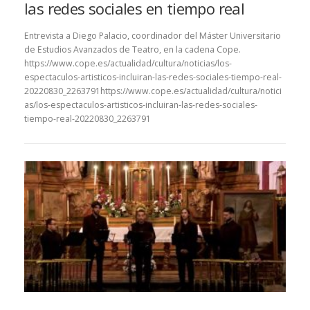
las redes sociales en tiempo real
Entrevista a Diego Palacio, coordinador del Máster Universitario
de Estudios Avanzados de Teatro, en la cadena Cope.
https://www.cope.es/actualidad/cultura/noticias/los-
espectaculos-artisticos-incluiran-las-redes-sociales-tiempo-real-
20220830_2263791https://www.cope.es/actualidad/cultura/notici
as/los-espectaculos-artisticos-incluiran-las-redes-sociales-
tiempo-real-20220830_2263791