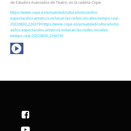
de Estudios Avanzados de Teatro, en la cadena Cope.
https://www.cope.es/actualidad/cultura/noticias/los-
espectaculos-artisticos-incluiran-las-redes-sociales-tiempo-real-
20220830_2263791https://www.cope.es/actualidad/cultura/notici
as/los-espectaculos-artisticos-incluiran-las-redes-sociales-
tiempo-real-20220830_2263791