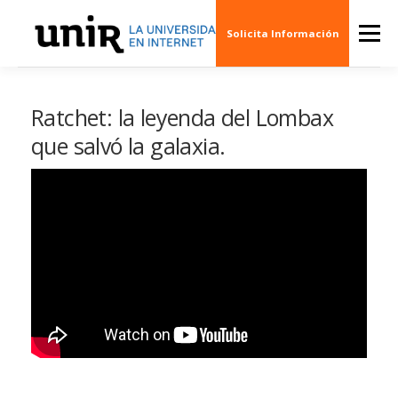
Skip
to
Menu
Solicita Información
content
QUIÉNES SOMOS
CINE
ARTE
MÚSI
Ratchet: la leyenda del Lombax
que salvó la galaxia.
ESCENARIOS
SOCIEDAD
PUBLICACION
EVENTOS
CREAS 3D