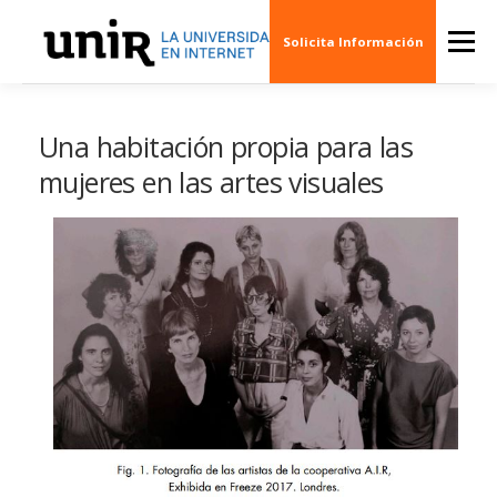
Skip
to
Menu
Solicita Información
content
QUIÉNES SOMOS
CINE
ARTE
MÚSI
Una habitación propia para las
mujeres en las artes visuales
ESCENARIOS
SOCIEDAD
PUBLICACION
EVENTOS
CREAS 3D