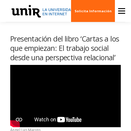
Skip
to
Menu
Solicita Información
content
QUIÉNES SOMOS
CINE
ARTE
MÚSI
Presentación del libro ‘Cartas a los
que empiezan: El trabajo social
desde una perspectiva relacional’
ESCENARIOS
SOCIEDAD
PUBLICACION
EVENTOS
CREAS 3D
Ángel Luis Maroto