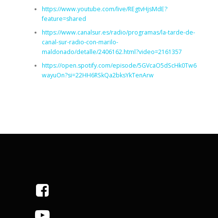
https://www.youtube.com/live/REgtvHjsMdE?
feature=shared
https://www.canalsur.es/radio/programas/la-tarde-de-
canal-sur-radio-con-marilo-
maldonado/detalle/2406162.html?video=2161357
https://open.spotify.com/episode/5GVcaO5dScHk0Tw6
wayuOn?si=22HH6RSkQa2bksYkTenArw