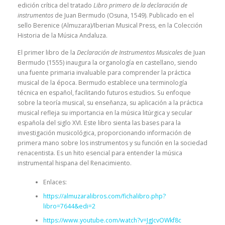
edición crítica del tratado
Libro primero de la declaración de
instrumentos
de Juan Bermudo (Osuna, 1549). Publicado en el
sello Berenice (Almuzara)/Iberian Musical Press, en la Colección
Historia de la Música Andaluza.
El primer libro de la
Declaración de Instrumentos Musicales
de Juan
Bermudo (1555) inaugura la organología en castellano, siendo
una fuente primaria invaluable para comprender la práctica
musical de la época. Bermudo establece una terminología
técnica en español, facilitando futuros estudios. Su enfoque
sobre la teoría musical, su enseñanza, su aplicación a la práctica
musical refleja su importancia en la música litúrgica y secular
española del siglo XVI. Este libro sienta las bases para la
investigación musicológica, proporcionando información de
primera mano sobre los instrumentos y su función en la sociedad
renacentista. Es un hito esencial para entender la música
instrumental hispana del Renacimiento.
Enlaces:
https://almuzaralibros.com/fichalibro.php?
libro=7644&edi=2
https://www.youtube.com/watch?v=JgJcvOWkf8c