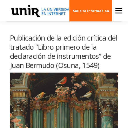
Skip
to
Menu
Solicita Información
content
QUIÉNES SOMOS
CINE
ARTE
MÚSI
Publicación de la edición crítica del
tratado “Libro primero de la
declaración de instrumentos” de
ESCENARIOS
SOCIEDAD
PUBLICACION
Juan Bermudo (Osuna, 1549)
EVENTOS
CREAS 3D