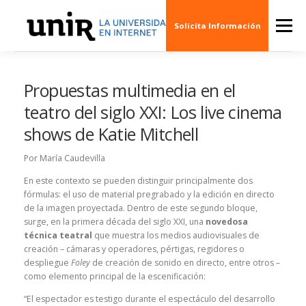
Skip
to
Menu
Solicita Información
content
QUIÉNES SOMOS
CINE
ARTE
MÚSI
Propuestas multimedia en el
teatro del siglo XXI: Los live cinema
shows de Katie Mitchell
ESCENARIOS
SOCIEDAD
PUBLICACION
Por María Caudevilla
EVENTOS
CREAS 3D
En este contexto se pueden distinguir principalmente dos
fórmulas: el uso de material pregrabado y la edición en directo
de la imagen proyectada. Dentro de este segundo bloque,
surge, en la primera década del siglo XXI, una
novedosa
técnica teatral
que muestra los medios audiovisuales de
creación – cámaras y operadores, pértigas, regidores o
despliegue
Foley
de creación de sonido en directo, entre otros –
como elemento principal de la escenificación:
“El espectador es testigo durante el espectáculo del desarrollo