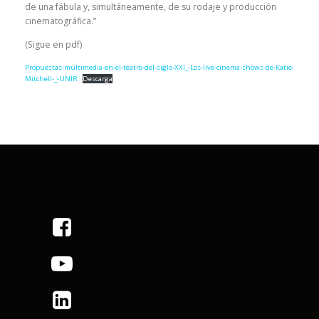
de una fábula y, simultáneamente, de su rodaje y producción
cinematográfica.”
(Sigue en pdf)
Propuestas-multimedia-en-el-teatro-del-siglo-XXI_-Los-live-cinema-shows-de-Katie-
Mitchell-_-UNIR
Descarga