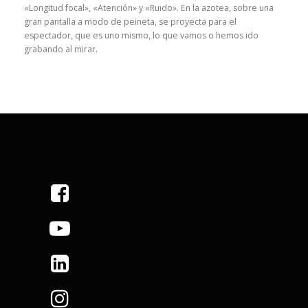
«Longitud focal», «Atención» y «Ruido». En la azotea, sobre una
gran pantalla a modo de peineta, se proyecta para el
espectador, que es uno mismo, lo que vamos o hemos ido
grabando al mirar.