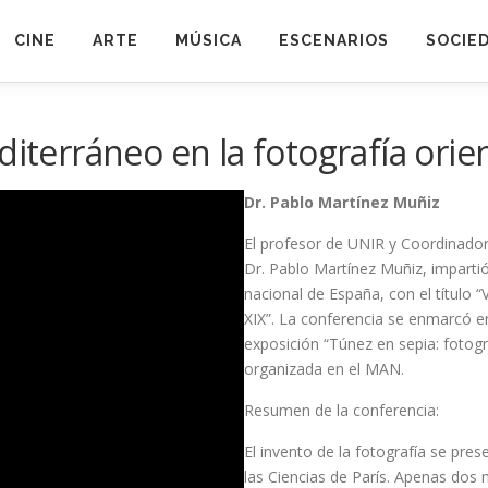
CINE
ARTE
MÚSICA
ESCENARIOS
SOCIE
terráneo en la fotografía orient
Dr. Pablo Martínez Muñiz
El profesor de UNIR y Coordinador 
Dr. Pablo Martínez Muñiz, imparti
nacional de España, con el título “
XIX”. La conferencia se enmarcó e
exposición “Túnez en sepia: fotog
organizada en el MAN.
Resumen de la conferencia:
El invento de la fotografía se pre
las Ciencias de París. Apenas dos