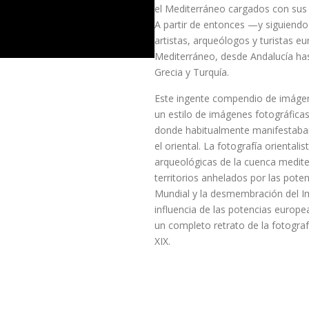
el Mediterráneo cargados con sus 
A partir de entonces —y siguiendo 
artistas, arqueólogos y turistas e
Mediterráneo, desde Andalucía hast
Grecia y Turquía.
Este ingente compendio de imágenes
un estilo de imágenes fotográficas 
donde habitualmente manifestaban
el oriental. La fotografía oriental
arqueológicas de la cuenca medite
territorios anhelados por las poten
Mundial y la desmembración del Im
influencia de las potencias europe
un completo retrato de la fotograf
XIX.