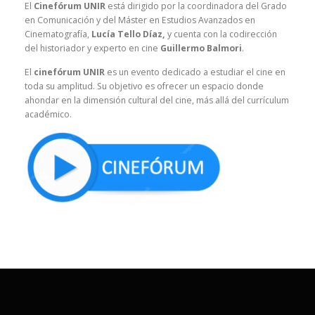
El
Cinefórum UNIR
está dirigido por la coordinadora del Grado
en Comunicación y del Máster en Estudios Avanzados en
Cinematografía,
Lucía Tello Díaz,
y cuenta con la codirección
del historiador y experto en cine
Guillermo Balmori
.
El
cinefórum UNIR
es un evento dedicado a estudiar el cine en
toda su amplitud. Su objetivo es ofrecer un espacio donde
ahondar en la dimensión cultural del cine, más allá del currículum
académico.