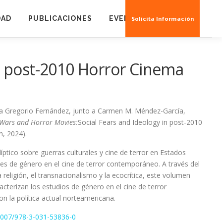
DAD
PUBLICACIONES
EVENTOS
CREAS 3D
Solicita Información
n post-2010 Horror Cinema
lia Gregorio Fernández, junto a Carmen M. Méndez-García,
 Wars and Horror Movies:
Social Fears and Ideology in post-2010
n, 2024).
íptico sobre guerras culturales y cine de terror en Estados
nes de género en el cine de terror contemporáneo. A través del
religión, el transnacionalismo y la ecocrítica, este volumen
cterizan los estudios de género en el cine de terror
n la política actual norteamericana.
.1007/978-3-031-53836-0