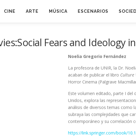
CINE
ARTE
MÚSICA
ESCENARIOS
SOCIE
ies:Social Fears and Ideology i
Noelia Gregorio Fernández
La profesora de UNIR, la Dr. Noe
acaban de publicar el libro
Culture
Horror Cinema
(Palgrave Macmilla
Este volumen editado, parte I del d
Unidos, explora las representacio
análisis de diversos temas como la 
subraya las complejidades que cara
contemporáneo y su correlación co
https://link.springer.com/book/10