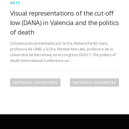
ARTE
Visual representations of the cut-off
low (DANA) in Valencia and the politics
of death
Comunicación presentada, por la Dra. Rebeca Pardo-Sainz,
profesora de UNIR, y la Dra. Montse Morcate, profesora de la
Universitat de Barcelona, en el congreso DDD17: The politics of
death (International Conference on …
N
a
ENTRADAS ANTERIORES
ENTRADAS SIGUIENTES
v
e
g
a
c
i