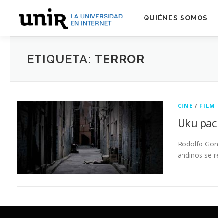
Skip
to
QUIÉNES SOMOS
content
ETIQUETA:
TERROR
CINE
/
FILM
Uku pac
Rodolfo Gonz
andinos se 