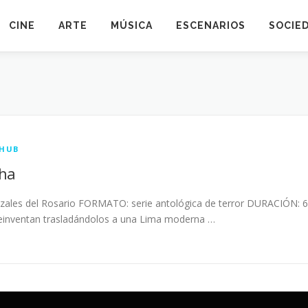
CINE
ARTE
MÚSICA
ESCENARIOS
SOCIE
 HUB
ha
ales del Rosario FORMATO: serie antológica de terror DURACIÓN: 6 c
reinventan trasladándolos a una Lima moderna …