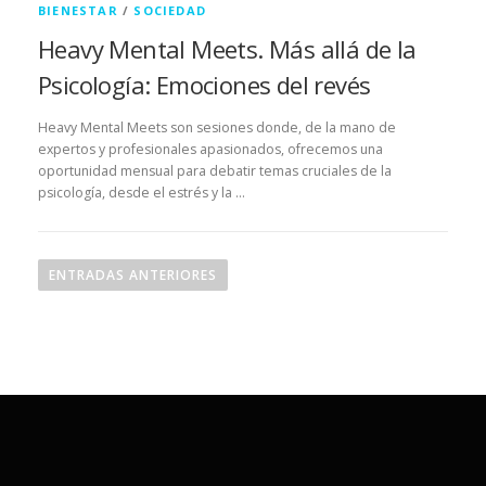
BIENESTAR
/
SOCIEDAD
Heavy Mental Meets. Más allá de la
Psicología: Emociones del revés
Heavy Mental Meets son sesiones donde, de la mano de
expertos y profesionales apasionados, ofrecemos una
oportunidad mensual para debatir temas cruciales de la
psicología, desde el estrés y la …
N
a
ENTRADAS ANTERIORES
v
e
g
a
c
i
ó