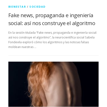
BIENESTAR
/
SOCIEDAD
Fake news, propaganda e ingeniería
social: así nos construye el algoritmo
En la sesión titulada “Fake news, propaganda e ingeniería social:
así nos construye el algoritmo”, la neurocientífica social Sabela
Fondevila exploró cómo los algoritmos y las noticias falsas
moldean nuestras …