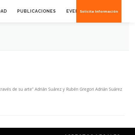
DAD
PUBLICACIONES
EVENTOS
CREAS 3D
Solicita Información
 través de su arte” Adrián Suárez y Rubén Gregori Adrián Suárez