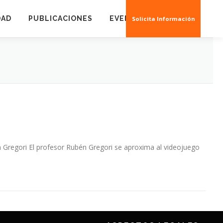
DAD
PUBLICACIONES
EVENTOS
CREAS 3D
Solicita Información
 Gregori El profesor Rubén Gregori se aproxima al videojuego