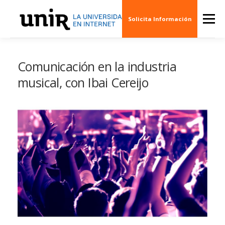
Skip
to
Menu
Solicita Información
content
QUIÉNES SOMOS
CINE
ARTE
MÚSI
Comunicación en la industria
musical, con Ibai Cereijo
ESCENARIOS
SOCIEDAD
PUBLICACION
EVENTOS
CREAS 3D