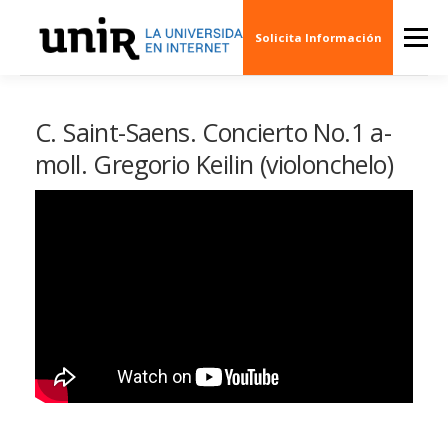
Skip
to
Menu
Solicita Información
content
QUIÉNES SOMOS
CINE
ARTE
MÚSI
C. Saint-Saens. Concierto No.1 a-
moll. Gregorio Keilin (violonchelo)
ESCENARIOS
SOCIEDAD
PUBLICACION
EVENTOS
CREAS 3D