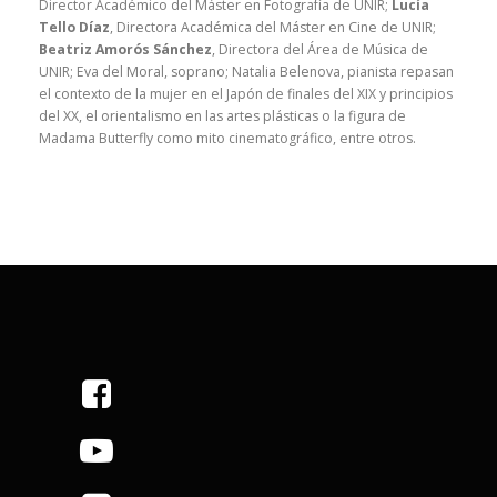
Director Académico del Máster en Fotografía de UNIR;
Lucía
Tello Díaz
, Directora Académica del Máster en Cine de UNIR;
Beatriz Amorós Sánchez
, Directora del Área de Música de
UNIR; Eva del Moral, soprano; Natalia Belenova, pianista repasan
el contexto de la mujer en el Japón de finales del XIX y principios
del XX, el orientalismo en las artes plásticas o la figura de
Madama Butterfly como mito cinematográfico, entre otros.