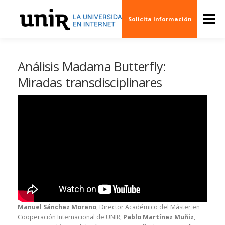
Skip
to
Menu
Solicita Información
content
QUIÉNES SOMOS
CINE
ARTE
MÚSI
Análisis Madama Butterfly:
Miradas transdisciplinares
ESCENARIOS
SOCIEDAD
PUBLICACION
EVENTOS
CREAS 3D
Manuel Sánchez Moreno
, Director Académico del Máster en
Cooperación Internacional de UNIR;
Pablo Martínez Muñiz
,