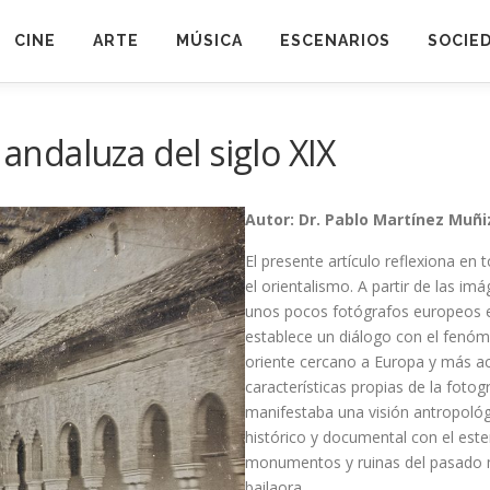
CINE
ARTE
MÚSICA
ESCENARIOS
SOCIE
 andaluza del siglo XIX
Autor: Dr. Pablo Martínez Muñi
El presente artículo reflexiona en t
el orientalismo. A partir de las i
unos pocos fotógrafos europeos e
establece un diálogo con el fenó
oriente cercano a Europa y más ac
características propias de la fotog
manifestaba una visión antropológ
histórico y documental con el este
monumentos y ruinas del pasado mu
bailaora.