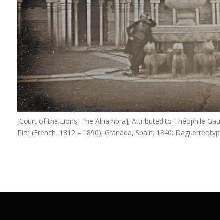
[Court of the Lions, The Alhambra]; Attributed to Théophile Gau
Piot (French, 1812 – 1890); Granada, Spain; 1840; Daguerreotyp