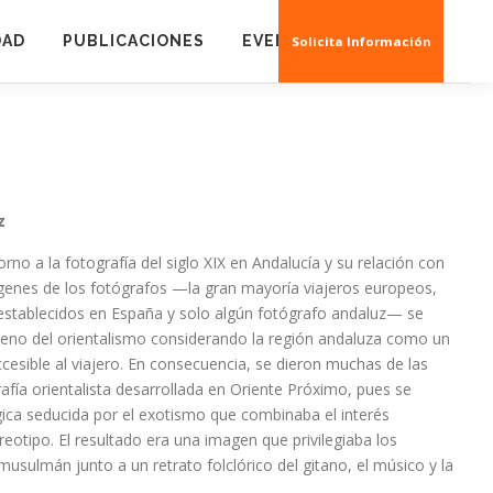
DAD
PUBLICACIONES
EVENTOS
CREAS 3D
Solicita Información
z
orno a la fotografía del siglo XIX en Andalucía y su relación con
mágenes de los fotógrafos —la gran mayoría viajeros europeos,
stablecidos en España y solo algún fotógrafo andaluz— se
meno del orientalismo considerando la región andaluza como un
cesible al viajero. En consecuencia, se dieron muchas de las
rafía orientalista desarrollada en Oriente Próximo, pues se
ica seducida por el exotismo que combinaba el interés
reotipo. El resultado era una imagen que privilegiaba los
sulmán junto a un retrato folclórico del gitano, el músico y la