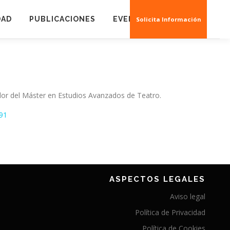
DAD
PUBLICACIONES
EVENTOS
CREAS 3D
Solicita Información
ador del Máster en Estudios Avanzados de Teatro.
791
ASPECTOS LEGALES
Aviso legal
Política de Privacidad
Política de Cookies