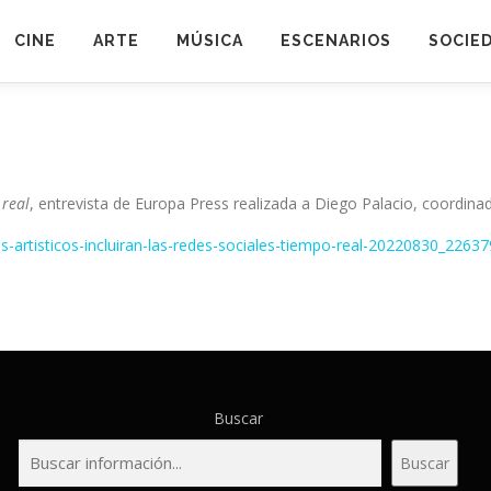
CINE
ARTE
MÚSICA
ESCENARIOS
SOCIE
 real
, entrevista de Europa Press realizada a Diego Palacio, coordin
os-artisticos-incluiran-las-redes-sociales-tiempo-real-20220830_2263
Buscar
Buscar