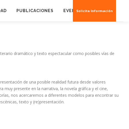
DAD
PUBLICACIONES
EVENTOS
CREAS 3D
Solicita Información
literario dramático y texto espectacular como posibles vías de
resentación de una posible realidad futura desde valores
a muy presente en la narrativa, la novela gráfica y el cine,
orías, nos acercaremos a diferentes modelos para encontrar su
escénicas, texto y (re)presentación.