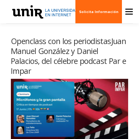
Skip
to
Menu
Solicita Información
content
QUIÉNES SOMOS
CINE
ARTE
MÚSI
Openclass con los periodistasJuan
Manuel González y Daniel
Palacios, del célebre podcast Par e
ESCENARIOS
SOCIEDAD
PUBLICACION
Impar
EVENTOS
CREAS 3D