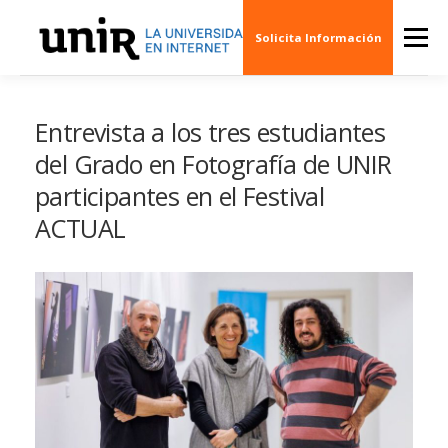
Skip
to
Menu
Solicita Información
content
QUIÉNES SOMOS
CINE
ARTE
MÚSI
Entrevista a los tres estudiantes
del Grado en Fotografía de UNIR
participantes en el Festival
ESCENARIOS
SOCIEDAD
PUBLICACION
ACTUAL
EVENTOS
CREAS 3D