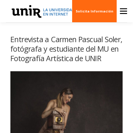
Skip
to
Menu
Solicita Información
content
QUIÉNES SOMOS
CINE
ARTE
MÚSI
Entrevista a Carmen Pascual Soler,
fotógrafa y estudiante del MU en
Fotografía Artística de UNIR
ESCENARIOS
SOCIEDAD
PUBLICACION
EVENTOS
CREAS 3D